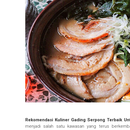
Rekomendasi Kuliner Gading Serpong Terbaik U
menjadi salah satu kawasan yang terus berkemb