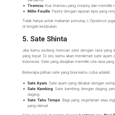
santaimu.
Tiramisu
: Kue tiramisu yang creamy dan memiliki 
Mille-Feuille
: Pastry dengan lapisan tipis yang ren
Tidak hanya untuk makanan penutup, L’Opulence juga 
di tengah kesibukan.
5.
Sate Shinta
Jika kamu sedang mencari sate dengan rasa yang lua
yang tepat. Di sini, kamu akan menikmati sate aya
Indonesia. Sate yang disajikan memiliki cita rasa yang 
Beberapa pilihan sate yang bisa kamu coba adalah:
Sate Ayam
: Sate ayam yang dibakar dengan semp
Sate Kambing
: Sate kambing dengan daging y
daging.
Sate Tahu Tempe
: Bagi yang vegetarian atau ing
yang nikmat.