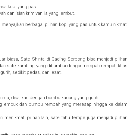
rasa kopi yang pas.
yah dan isian krim vanilla yang lembut.
menyajikan berbagai pilihan kopi yang pas untuk kamu nikmati
r biasa, Sate Shinta di Gading Serpong bisa menjadi pilihan
m dan sate kambing yang dibumbui dengan rempah-rempah khas
gurih, sedikit pedas, dan lezat.
urna, disajikan dengan bumbu kacang yang gurih.
ang empuk dan bumbu rempah yang meresap hingga ke dalam
in menikmati pilihan lain, sate tahu tempe juga menjadi pilihan