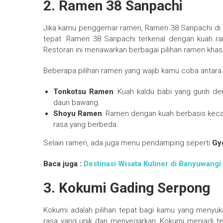
2.
Ramen 38 Sanpachi
Jika kamu penggemar ramen, Ramen 38 Sanpachi di
tepat. Ramen 38 Sanpachi terkenal dengan kuah ra
Restoran ini menawarkan berbagai pilihan ramen kha
Beberapa pilihan ramen yang wajib kamu coba antara l
Tonkotsu Ramen
: Kuah kaldu babi yang gurih de
daun bawang.
Shoyu Ramen
: Ramen dengan kuah berbasis keca
rasa yang berbeda.
Selain ramen, ada juga menu pendamping seperti
Gy
Baca juga :
Destinasi Wisata Kuliner di Banyuwangi
3.
Kokumi Gading Serpong
Kokumi adalah pilihan tepat bagi kamu yang menyu
rasa yang unik dan menyegarkan, Kokumi menjadi te