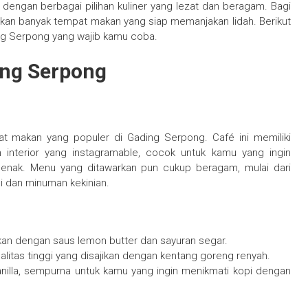
s
dengan berbagai pilihan kuliner yang lezat dan beragam. Bagi
rkan banyak tempat makan yang siap memanjakan lidah. Berikut
ing Serpong yang wajib kamu coba.
ing Serpong
t makan yang populer di Gading Serpong. Café ini memiliki
nterior yang instagramable, cocok untuk kamu yang ingin
 enak. Menu yang ditawarkan pun cukup beragam, mulai dari
pi dan minuman kekinian.
ikan dengan saus lemon butter dan sayuran segar.
alitas tinggi yang disajikan dengan kentang goreng renyah.
nilla, sempurna untuk kamu yang ingin menikmati kopi dengan