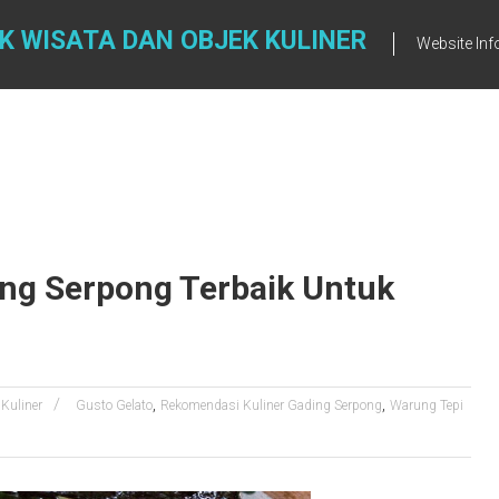
K WISATA DAN OBJEK KULINER
Website Inf
ng Serpong Terbaik Untuk
,
,
 Kuliner
Gusto Gelato
Rekomendasi Kuliner Gading Serpong
Warung Tepi