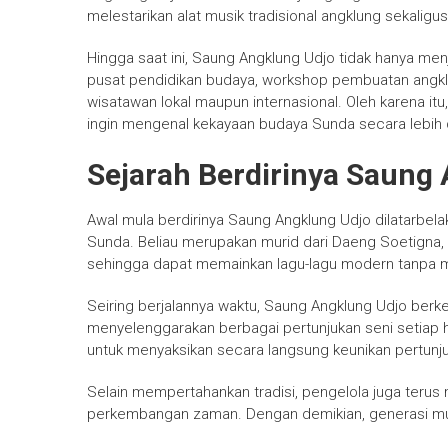
melestarikan alat musik tradisional angklung sekali
Hingga saat ini, Saung Angklung Udjo tidak hanya menj
pusat pendidikan budaya, workshop pembuatan angklun
wisatawan lokal maupun internasional. Oleh karena itu,
ingin mengenal kekayaan budaya Sunda secara lebih 
Sejarah Berdirinya Saung
Awal mula berdirinya Saung Angklung Udjo dilatarbela
Sunda. Beliau merupakan murid dari Daeng Soetigna
sehingga dapat memainkan lagu-lagu modern tanpa men
Seiring berjalannya waktu, Saung Angklung Udjo ber
menyelenggarakan berbagai pertunjukan seni setiap h
untuk menyaksikan secara langsung keunikan pertun
Selain mempertahankan tradisi, pengelola juga terus 
perkembangan zaman. Dengan demikian, generasi muda