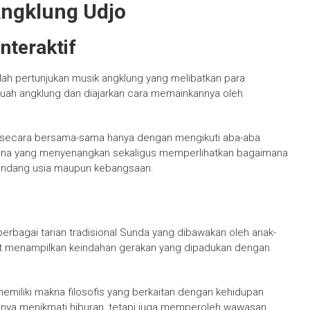
Angklung Udjo
nteraktif
lah pertunjukan musik angklung yang melibatkan para
ah angklung dan diajarkan cara memainkannya oleh
u secara bersama-sama hanya dengan mengikuti aba-aba
ana yang menyenangkan sekaligus memperlihatkan bagaimana
ndang usia maupun kebangsaan.
berbagai tarian tradisional Sunda yang dibawakan oleh anak-
but menampilkan keindahan gerakan yang dipadukan dengan
memiliki makna filosofis yang berkaitan dengan kehidupan
hanya menikmati hiburan, tetapi juga memperoleh wawasan