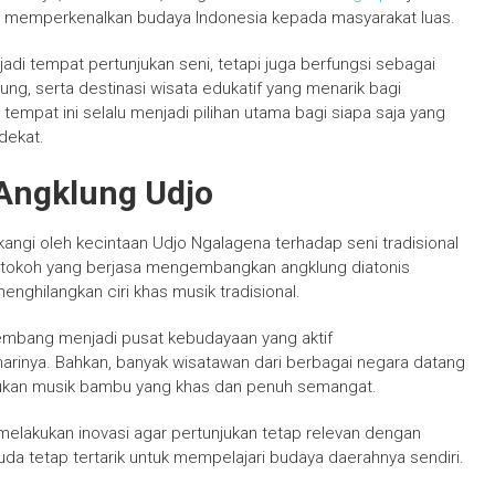
gus memperkenalkan budaya Indonesia kepada masyarakat luas.
adi tempat pertunjukan seni, tetapi juga berfungsi sebagai
g, serta destinasi wisata edukatif yang menarik bagi
 tempat ini selalu menjadi pilihan utama bagi siapa saja yang
dekat.
 Angklung Udjo
kangi oleh kecintaan Udjo Ngalagena terhadap seni tradisional
, tokoh yang berjasa mengembangkan angklung diatonis
ghilangkan ciri khas musik tradisional.
kembang menjadi pusat kebudayaan yang aktif
arinya. Bahkan, banyak wisatawan dari berbagai negara datang
jukan musik bambu yang khas dan penuh semangat.
melakukan inovasi agar pertunjukan tetap relevan dengan
 tetap tertarik untuk mempelajari budaya daerahnya sendiri.