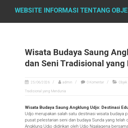
Skip
to
WEBSITE INFORMASI TENTANG OBJE
content
Wisata Budaya Saung Angk
dan Seni Tradisional yan
25/06/2026
admin
0 Komentar
Objek
Tradisional yang Mendunia
Wisata Budaya Saung Angklung Udjo: Destinasi Edu
Udjo merupakan salah satu destinasi wisata budaya pa
pusat pelestarian seni dan budaya Sunda yang telah 
Angklung Udjo didirikan oleh Udjo Ngalagena bersama