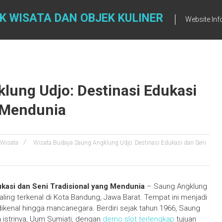
K WISATA DAN OBJEK KULINER
Website Inf
lung Udjo: Destinasi Edukasi
g Mendunia
 Wisata
Wisata Budaya Saung Angklung Udjo: Destinasi Edukasi dan Seni
kasi dan Seni Tradisional yang Mendunia
– Saung Angklung
ling terkenal di Kota Bandung, Jawa Barat. Tempat ini menjadi
dikenal hingga mancanegara. Berdiri sejak tahun 1966, Saung
 istrinya, Uum Sumiati, dengan
demo slot terlengkap
tujuan