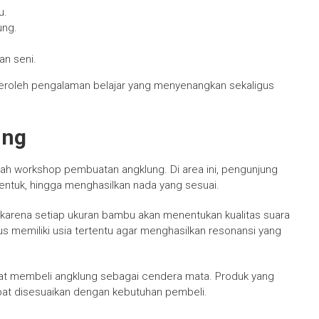
u.
ung.
an seni.
peroleh pengalaman belajar yang menyenangkan sekaligus
ung
alah workshop pembuatan angklung. Di area ini, pengunjung
bentuk, hingga menghasilkan nada yang sesuai.
karena setiap ukuran bambu akan menentukan kualitas suara
us memiliki usia tertentu agar menghasilkan resonansi yang
pat membeli angklung sebagai cendera mata. Produk yang
apat disesuaikan dengan kebutuhan pembeli.