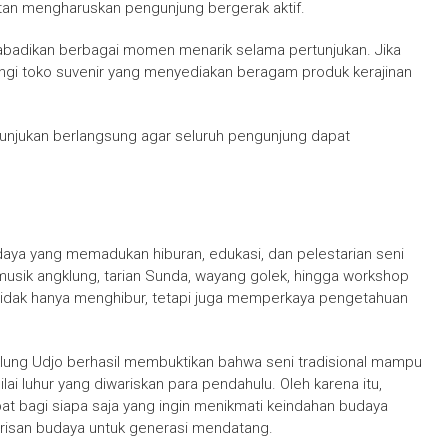
tan mengharuskan pengunjung bergerak aktif.
abadikan berbagai momen menarik selama pertunjukan. Jika
gi toko suvenir yang menyediakan beragam produk kerajinan
rtunjukan berlangsung agar seluruh pengunjung dapat
aya yang memadukan hiburan, edukasi, dan pelestarian seni
musik angklung, tarian Sunda, wayang golek, hingga workshop
dak hanya menghibur, tetapi juga memperkaya pengetahuan
klung Udjo berhasil membuktikan bahwa seni tradisional mampu
ai luhur yang diwariskan para pendahulu. Oleh karena itu,
at bagi siapa saja yang ingin menikmati keindahan budaya
risan budaya untuk generasi mendatang.