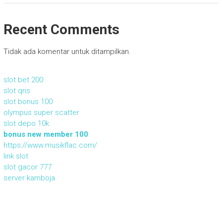
Recent Comments
Tidak ada komentar untuk ditampilkan.
slot bet 200
slot qris
slot bonus 100
olympus super scatter
slot depo 10k
bonus new member 100
https://www.musikflac.com/
link slot
slot gacor 777
server kamboja