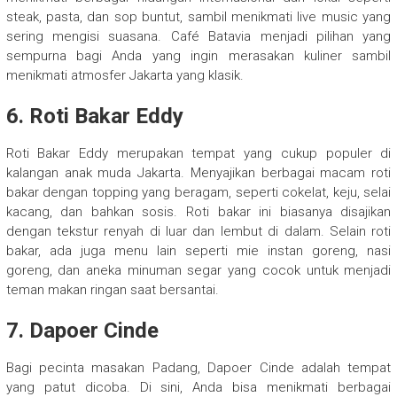
steak, pasta, dan sop buntut, sambil menikmati live music yang
sering mengisi suasana. Café Batavia menjadi pilihan yang
sempurna bagi Anda yang ingin merasakan kuliner sambil
menikmati atmosfer Jakarta yang klasik.
6. Roti Bakar Eddy
Roti Bakar Eddy merupakan tempat yang cukup populer di
kalangan anak muda Jakarta. Menyajikan berbagai macam roti
bakar dengan topping yang beragam, seperti cokelat, keju, selai
kacang, dan bahkan sosis. Roti bakar ini biasanya disajikan
dengan tekstur renyah di luar dan lembut di dalam. Selain roti
bakar, ada juga menu lain seperti mie instan goreng, nasi
goreng, dan aneka minuman segar yang cocok untuk menjadi
teman makan ringan saat bersantai.
7. Dapoer Cinde
Bagi pecinta masakan Padang, Dapoer Cinde adalah tempat
yang patut dicoba. Di sini, Anda bisa menikmati berbagai