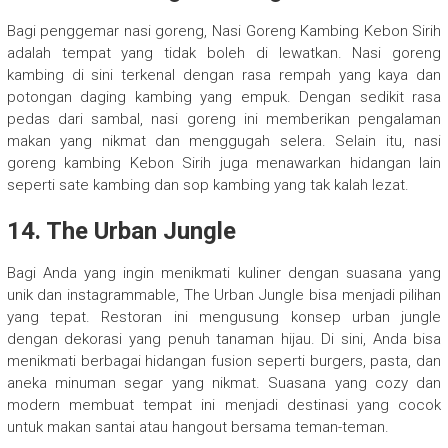
Bagi penggemar nasi goreng, Nasi Goreng Kambing Kebon Sirih
adalah tempat yang tidak boleh di lewatkan. Nasi goreng
kambing di sini terkenal dengan rasa rempah yang kaya dan
potongan daging kambing yang empuk. Dengan sedikit rasa
pedas dari sambal, nasi goreng ini memberikan pengalaman
makan yang nikmat dan menggugah selera. Selain itu, nasi
goreng kambing Kebon Sirih juga menawarkan hidangan lain
seperti sate kambing dan sop kambing yang tak kalah lezat.
14. The Urban Jungle
Bagi Anda yang ingin menikmati kuliner dengan suasana yang
unik dan instagrammable, The Urban Jungle bisa menjadi pilihan
yang tepat. Restoran ini mengusung konsep urban jungle
dengan dekorasi yang penuh tanaman hijau. Di sini, Anda bisa
menikmati berbagai hidangan fusion seperti burgers, pasta, dan
aneka minuman segar yang nikmat. Suasana yang cozy dan
modern membuat tempat ini menjadi destinasi yang cocok
untuk makan santai atau hangout bersama teman-teman.