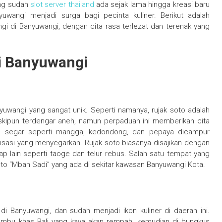
ang sudah
slot server thailand
ada sejak lama hingga kreasi baru
wangi menjadi surga bagi pecinta kuliner. Berikut adalah
ngi di Banyuwangi, dengan cita rasa terlezat dan terenak yang
di Banyuwangi
uwangi yang sangat unik. Seperti namanya, rujak soto adalah
skipun terdengar aneh, namun perpaduan ini memberikan cita
n segar seperti mangga, kedondong, dan pepaya dicampur
asi yang menyegarkan. Rujak soto biasanya disajikan dengan
p lain seperti taoge dan telur rebus. Salah satu tempat yang
oto “Mbah Sadi” yang ada di sekitar kawasan Banyuwangi Kota.
i Banyuwangi, dan sudah menjadi ikon kuliner di daerah ini.
mbu khas Bali yang kaya akan rempah, kemudian di bungkus