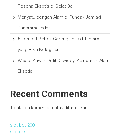
Pesona Eksotis di Selat Bali
Menyatu dengan Alam di Puncak Jamiaki
Panorama Indah
5 Tempat Bebek Goreng Enak di Bintaro
yang Bikin Ketagihan
Wisata Kawah Putih Ciwidey: Keindahan Alam
Eksotis
Recent Comments
Tidak ada komentar untuk ditampilkan.
slot bet 200
slot qris