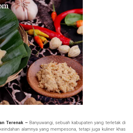
 dan Terenak –
Banyuwangi, sebuah kabupaten yang terletak di
 keindahan alamnya yang mempesona, tetapi juga kuliner khas