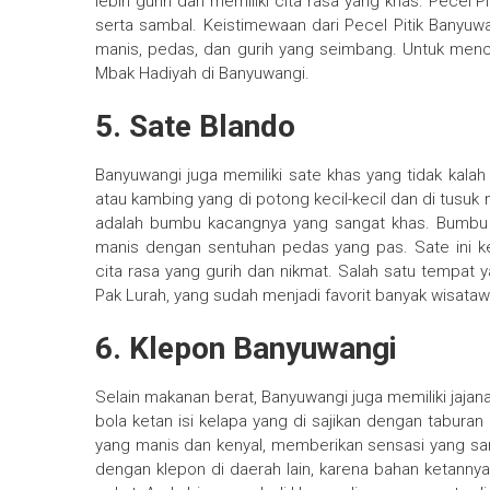
lebih gurih dan memiliki cita rasa yang khas. Pecel P
serta sambal. Keistimewaan dari Pecel Pitik Banyuw
manis, pedas, dan gurih yang seimbang. Untuk menco
Mbak Hadiyah di Banyuwangi.
5.
Sate Blando
Banyuwangi juga memiliki sate khas yang tidak kalah 
atau kambing yang di potong kecil-kecil dan di tus
adalah bumbu kacangnya yang sangat khas. Bumbu k
manis dengan sentuhan pedas yang pas. Sate ini k
cita rasa yang gurih dan nikmat. Salah satu tempat 
Pak Lurah, yang sudah menjadi favorit banyak wisataw
6.
Klepon Banyuwangi
Selain makanan berat, Banyuwangi juga memiliki jajan
bola ketan isi kelapa yang di sajikan dengan taburan k
yang manis dan kenyal, memberikan sensasi yang san
dengan klepon di daerah lain, karena bahan ketannya