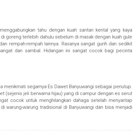
 menggabungkan tahu dengan kuah santan kental yang kaya
 di goreng terlebih dahulu sebelum di masak dengan kuah gule
, dan rempah-rempah lainnya. Rasanya sangat gurih dan sedikit
hangat dan sambal. Hidangan ini sangat cocok bagi pecinta
isa menikmati segarnya Es Dawet Banyuwangi sebagai penutup.
 (sejenis jeli berwarna hijau) yang di campur dengan es serut
angat cocok untuk menghilangkan dahaga setelah menyantap
di warung-warung tradisional di Banyuwangi dan bisa menjadi