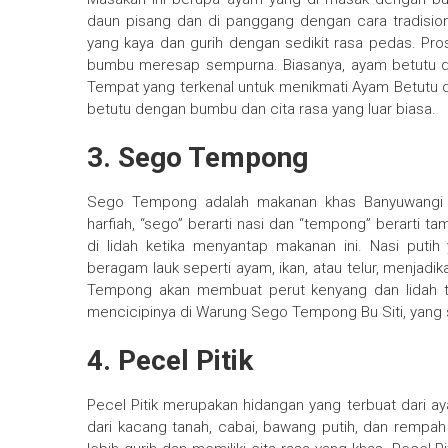
daun pisang dan di panggang dengan cara tradisio
yang kaya dan gurih dengan sedikit rasa pedas. 
bumbu meresap sempurna. Biasanya, ayam betutu di s
Tempat yang terkenal untuk menikmati Ayam Betutu 
betutu dengan bumbu dan cita rasa yang luar biasa.
3.
Sego Tempong
Sego Tempong adalah makanan khas Banyuwangi 
harfiah, “sego” berarti nasi dan “tempong” berart
di lidah ketika menyantap makanan ini. Nasi put
beragam lauk seperti ayam, ikan, atau telur, menjadi
Tempong akan membuat perut kenyang dan lidah t
mencicipinya di Warung Sego Tempong Bu Siti, yang s
4.
Pecel Pitik
Pecel Pitik merupakan hidangan yang terbuat dari a
dari kacang tanah, cabai, bawang putih, dan rempa