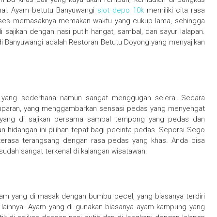
nal. Ayam betutu Banyuwangi
slot depo 10k
memiliki cita rasa
Proses memasaknya memakan waktu yang cukup lama, sehingga
ajikan dengan nasi putih hangat, sambal, dan sayur lalapan.
di Banyuwangi adalah Restoran Betutu Doyong yang menyajikan
yang sederhana namun sangat menggugah selera. Secara
i tamparan, yang menggambarkan sensasi pedas yang menyengat
ih yang di sajikan bersama sambal tempong yang pedas dan
kan hidangan ini pilihan tepat bagi pecinta pedas. Seporsi Sego
erasa terangsang dengan rasa pedas yang khas. Anda bisa
udah sangat terkenal di kalangan wisatawan.
yam yang di masak dengan bumbu pecel, yang biasanya terdiri
h lainnya. Ayam yang di gunakan biasanya ayam kampung yang