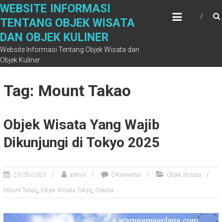
Skip
WEBSITE INFORMASI
to
TENTANG OBJEK WISATA
content
DAN OBJEK KULINER
Website Informasi Tentang Objek Wisata dan
Objek Kuliner
Tag: Mount Takao
Objek Wisata Yang Wajib
Dikunjungi di Tokyo 2025
29/05/2025
admin
0 Komentar
Objek Wisata
,
,
Mount Takao
Objek Wisata Tokyo
Odaiba