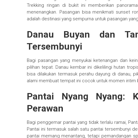
Trekking ringan di bukit ini memberikan panora
menenangkan. Pasangan bisa menikmati sunset roman
adalah destinasi yang sempurna untuk pasangan yang 
Danau Buyan dan Tam
Tersembunyi
Bagi pasangan yang menyukai ketenangan dan kein
pilihan tepat. Danau kembar ini dikelilingi hutan tr
bisa dilakukan termasuk perahu dayung di danau, pi
alami membuat tempat ini cocok untuk momen intim
Pantai Nyang Nyang: 
Perawan
Bagi penggemar pantai yang tidak terlalu ramai, Pa
Pantai ini termasuk salah satu pantai tersembunyi de
pantai memang menantang, tetapi pemandangan sp