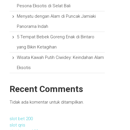
Pesona Eksotis di Selat Bali
Menyatu dengan Alam di Puncak Jamiaki
Panorama Indah
5 Tempat Bebek Goreng Enak di Bintaro
yang Bikin Ketagihan
Wisata Kawah Putih Ciwidey: Keindahan Alam
Eksotis
Recent Comments
Tidak ada komentar untuk ditampilkan.
slot bet 200
slot qris