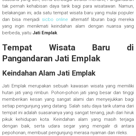
tak pernah kehabisan daya tarik bagi para wisatawan. Namun,
belakangan ini, ada satu tempat wisata baru yang mulai populer
dan bisa menjadi
sicbo online
alternatif liburan bagi mereka
yang ingin menikmati keindahan alam dengan nuansa yang
berbeda, yaitu
Jati Emplak
.
Tempat Wisata Baru di
Pangandaran Jati Emplak
Keindahan Alam Jati Emplak
Jati Emplak merupakan sebuah kawasan wisata yang memiliki
hutan jati yang rimbun. Pohon-pohon jati yang besar dan tinggi
memberikan kesan yang sangat alami dan menyejukkan bagi
setiap pengunjung yang datang. Salah satu daya tarik utama dari
tempat ini adalah suasananya yang sangat tenang, jauh dari hiruk
pikuk kehidupan kota. Keindahan alam yang masih terjaga
dengan baik, serta udara segar yang mengalir di antara
pepohonan, membuat pengunjung merasa nyaman dan rileks.