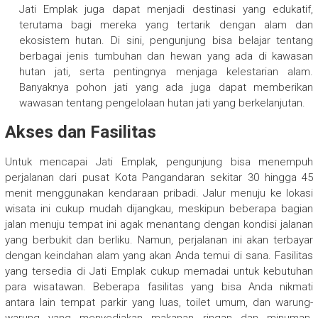
Jati Emplak juga dapat menjadi destinasi yang edukatif,
terutama bagi mereka yang tertarik dengan alam dan
ekosistem hutan. Di sini, pengunjung bisa belajar tentang
berbagai jenis tumbuhan dan hewan yang ada di kawasan
hutan jati, serta pentingnya menjaga kelestarian alam.
Banyaknya pohon jati yang ada juga dapat memberikan
wawasan tentang pengelolaan hutan jati yang berkelanjutan.
Akses dan Fasilitas
Untuk mencapai Jati Emplak, pengunjung bisa menempuh
perjalanan dari pusat Kota Pangandaran sekitar 30 hingga 45
menit menggunakan kendaraan pribadi. Jalur menuju ke lokasi
wisata ini cukup mudah dijangkau, meskipun beberapa bagian
jalan menuju tempat ini agak menantang dengan kondisi jalanan
yang berbukit dan berliku. Namun, perjalanan ini akan terbayar
dengan keindahan alam yang akan Anda temui di sana. Fasilitas
yang tersedia di Jati Emplak cukup memadai untuk kebutuhan
para wisatawan. Beberapa fasilitas yang bisa Anda nikmati
antara lain tempat parkir yang luas, toilet umum, dan warung-