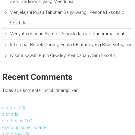
Seni Tradisional yang Mendunia
Menjelajahi Pulau Tabuhan Banyuwangi, Pesona Eksotis di
Selat Bali
Menyatu dengan Alam di Puncak Jamiaki Panorama Indah
5 Tempat Bebek Goreng Enak di Bintaro yang Bikin Ketagihan
Wisata Kawah Putih Ciwidey: Keindahan Alam Eksotis
Recent Comments
Tidak ada komentar untuk ditampilkan.
slot bet 200
slot qris
slot bonus 100
olympus super scatter
slot depo 10k