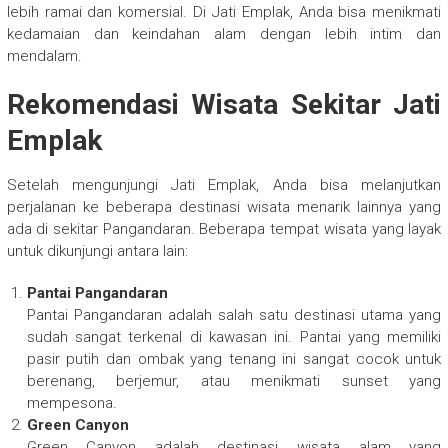
lebih ramai dan komersial. Di Jati Emplak, Anda bisa menikmati
kedamaian dan keindahan alam dengan lebih intim dan
mendalam.
Rekomendasi Wisata Sekitar Jati
Emplak
Setelah mengunjungi Jati Emplak, Anda bisa melanjutkan
perjalanan ke beberapa destinasi wisata menarik lainnya yang
ada di sekitar Pangandaran. Beberapa tempat wisata yang layak
untuk dikunjungi antara lain:
Pantai Pangandaran
Pantai Pangandaran adalah salah satu destinasi utama yang
sudah sangat terkenal di kawasan ini. Pantai yang memiliki
pasir putih dan ombak yang tenang ini sangat cocok untuk
berenang, berjemur, atau menikmati sunset yang
mempesona.
Green Canyon
Green Canyon adalah destinasi wisata alam yang