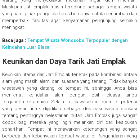
warung yang menyediakan makanan ringan dan minuman.
Meskipun Jati Emplak masih tergolong sebagai tempat wisata
yang baru, pihak pengelola terus berupaya untuk menambah dan
memperbaiki fasilitas agar kenyamanan pengunjung semakin
meningkat.
Baca juga :
Tempat Wisata Wonosobo Terpopuler dengan
Keindahan Luar Biasa
Keunikan dan Daya Tarik Jati Emplak
Keunikan utama dari Jati Emplak terletak pada kombinasi antara
alam yang masih alami dan suasana yang tenang. Tidak banyak
wisatawan yang datang ke tempat ini, sehingga Anda bisa
menikmati keindahan alam dengan lebih leluasa tanpa
terganggu keramaian. Selain itu, kawasan ini memiliki potensi
yang besar untuk dijadikan sebagai destinasi wisata edukasi
tentang pentingnya pelestarian hutan. Jati Emplak juga sangat
cocok bagi mereka yang ingin melarikan diri dari kesibukan
sehari-hari. Tempat ini menawarkan ketenangan yang sangat
berbeda dari kebanyakan tempat wisata di Pangandaran yang