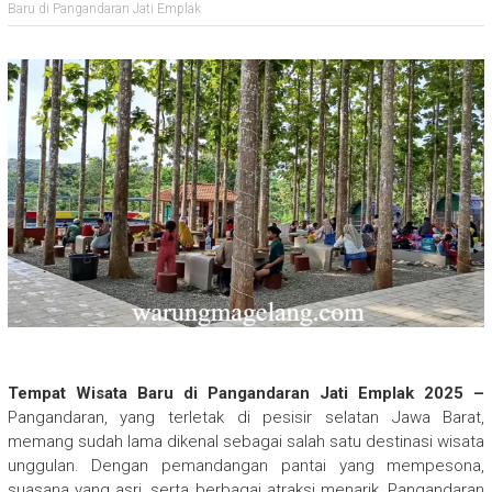
Baru di Pangandaran Jati Emplak
Tempat Wisata Baru di Pangandaran Jati Emplak 2025 –
Pangandaran, yang terletak di pesisir selatan Jawa Barat,
memang sudah lama dikenal sebagai salah satu destinasi wisata
unggulan. Dengan pemandangan pantai yang mempesona,
suasana yang asri, serta berbagai atraksi menarik, Pangandaran